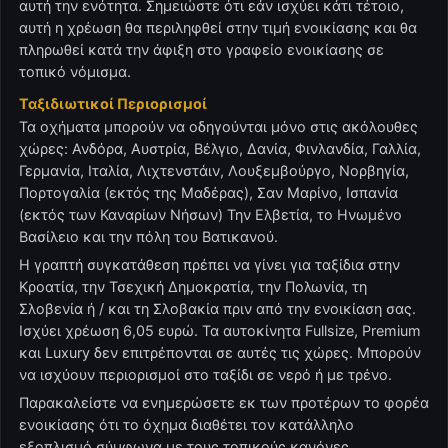
αυτή την ενότητα. Σημειώστε ότι εάν ισχύει κάτι τέτοιο,
αυτή η χρέωση θα περιληφθεί στην τιμή ενοικίασης και θα
πληρωθεί κατά την άφιξη στο γραφείο ενοικίασης σε
τοπικό νόμισμα.
Ταξιδιωτικοί Περιορισμοί
Τα οχήματα μπορούν να οδηγούνται μόνο στις ακόλουθες
χώρες: Ανδόρα, Αυστρία, Βέλγιο, Δανία, Φινλανδία, Γαλλία,
Γερμανία, Ιταλία, Λιχτενστάιν, Λουξεμβούργο, Νορβηγία,
Πορτογαλία (εκτός της Μαδέρας), Σαν Μαρίνο, Ισπανία
(εκτός των Καναρίων Νήσων) Την Ελβετία, το Ηνωμένο
Βασίλειο και την πόλη του Βατικανού.
Η γραπτή συγκατάθεση πρέπει να γίνει για ταξίδια στην
Κροατία, την Τσεχική Δημοκρατία, την Πολωνία, τη
Σλοβενία ​​ή / και τη Σλοβακία πριν από την ενοικίαση σας.
Ισχύει χρέωση 6,05 ευρώ. Τα αυτοκίνητα Fullsize, Premium
και Luxury δεν επιτρέπονται σε αυτές τις χώρες. Μπορούν
να ισχύουν περιορισμοί στο ταξίδι σε νερό ή με τρένο.
Παρακαλείστε να ενημερώσετε εκ των προτέρων το φορέα
ενοικίασης ότι το όχημα διαθέτει τον κατάλληλο
εξοπλισμό σύμφωνα με τους τοπικούς κανόνες