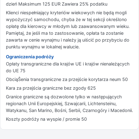
dzień Maksimum 125 EUR Zawiera 25% podatku
Klienci niespełniający kryteriów wiekowych nie będą mogli
wypożyczyć samochodu, chyba że w tej sekcji określono
opłatę dla kierowcy w młodym lub zaawansowanym wieku.
Pamiętaj, że jeśli ma to zastosowanie, opłata ta zostanie
zawarta w cenie wynajmu i należy ją uiścić po przybyciu do
punktu wynajmu w lokalnej walucie.
Ograniczenia podróży
Opłaty transgraniczne dla krajów UE i krajów nienależących
do UE 75
ObciąŜenia transgraniczne za przejście korytarza neum 50
Kara za przejścia graniczne bez zgody 625
Granice graniczne są dozwolone tylko w następujących
regionach Unii Europejskiej, Szwajcarii, Lichtensteinu,
Watykanu, San Marino, Bośni, Serbii, Czarnogóry i Macedonii.
Koszty podróży na wyspie / promie 50