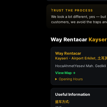
Way Rentacar
Kayser
Way Rentacar
Kayseri - Airport Erkilet, 土耳
HocaAhmetYesevi Mah. Gedikli S
View Map →
Opening Hours
Useful Information
提车方式: